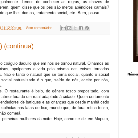
esigualmente. Temos de conhecer as regras, as chaves de
perem, quem disse que os pés são meros apêndices carnais?
o que lhes damos, tratamento social, etc. Bem, pausa.
 11:12:00 p.m.
Sem comentários:
) (continua)
o coágulo daquilo que em nós se tornou natural. Olhamos as
oisas, apalpamos a vida pelo prisma das coisas tornadas
s. Não é tanto o natural que se torna social, quanto o social
Número
 social naturalizado é o que, saído de nós, aceite por nós,
s.
. O restaurante é belo, do género tosco prepositado, com
a atmosfera de um rural adaptado à cidade. Quem certamente
 vendedores de batiques e as crianças que desde manhã cedo
colhidas nas latas de lixo, mundo que, de fora, retina tensa,
 não comerá.
 primeiras mulheres da noite. Hoje, como se diz em Maputo,