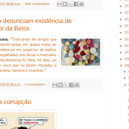
8 07:38:00 p.m.
Sem comentários:
►
20
►
20
o denunciam existência de
►
20
►
20
or da Beira
►
20
mana:
"
Traficantes de drogas que
►
20
 ramificações em quase todas as
►
20
condem-se em negócios de pedras
►
20
espalhadas nas feiras e mercados
►
20
ta denúncia foi feita, há dias, ao
e sexo que se dizem forçadas a
▼
20
cocaína, heroína e mandrax
."
►
►
▼
8 02:47:00 p.m.
4 comentários:
a corrupção