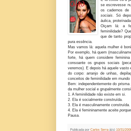
se escrevesse nu
os cadernos de 
sociais
. Só depo
áulica, proteínad
Oiçam lá: a fe
feminilidade? Q
que de tanto prop
pura essência.
Mas vamos lá: aquela mulher é boni
Por exemplo, há quem (masculiname
forte, há quem considere feminin
consoante os grupos sociais (pec
veremos). E depois há aquele vasto 
do corpo: arranjo de unhas, depila
conceitos de feminilidade em mundo
Bem: independentemente do prisma p
da mulher social e grupalmente consi
1. A feminilidade não existe em si.
2. Ela é socialmente construída.
3. Ela é masculinamente construída.
4. Ela é femininamente aceite
porque
Pausa.
Publicada por
Carlos Serra
à(s)
10/31/2008