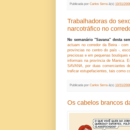
Publicada por
Carlos Serra
à(s)
10/31/200
Trabalhadoras do sex
narcotráfico no corred
No semanário "Savana" desta se
actuam no corredor da Beira - com
províncias no centro do país -, es
preciosas e em pequenas boutiques 
informais na província de Manica. Es
SAVANA, por duas comerciantes d
traficar estupefacientes, tais como 
Publicada por
Carlos Serra
à(s)
10/31/200
Os cabelos brancos d