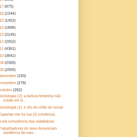
17
(675)
16
(1244)
15
(1452)
14
(1696)
13
(2145)
12
(2552)
11
(4361)
10
(3641)
09
(2300)
08
(2555)
dezembro
(193)
novembro
(278)
outubro
(262)
Sociologia (2): a beleza feminina não
existe em si...
Sociologia (1): o rés-do-chão do social
Espantar-me na rua (2) (continua)
A má consciência das estatísticas
Trabalhadoras do sexo denunciam
existência de narc...