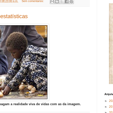
8 08:23:00 p.m.
Sem comentários:
estatísticas
Arqui
►
20
agam a realidade viva de vidas com as da imagem.
►
20
►
20