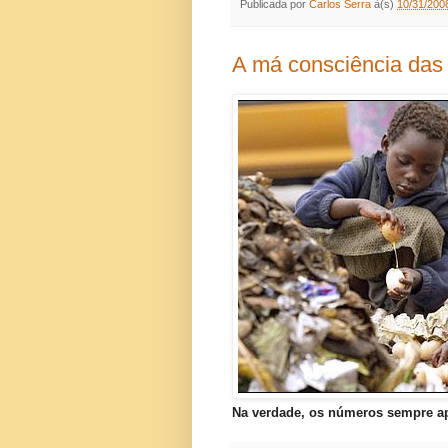
Publicada por
Carlos Serra
à(s)
10/31/200
A má consciência das 
Na verdade, os números sempre ap