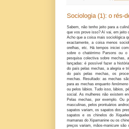
Sociologia (1): o rés-
Sabem, não tenho jeito para a culin
que vos prove isso? Aí vai, em jeito 
Acho que a coisa mais sociológica q
exactamente, a coisa menos sociol
orelhas, etc. Há tempos iniciei c
sobre o chatérrimo Parsons ou o 
pesquisa colectiva sobre mechas,
lançadas: é possível fazer a histór
do país pelas mechas, a alegria e t
do país pelas mechas, os proces
mechas. Resultado: as mechas são 
para as mechas enquanto
fenómeno s
ou pelos lábios. Tudo isso, lábios, 
social. As mulheres não existem en
Pelas mechas, por exemplo. Ou p
masculinas, pelos prontuários androc
sapatos variam, os sapatos dos pre
sapatos e os chinelos do Xiquel
mamanas do Xipamanine ou os chine
preços variam, mãos-manicure são u