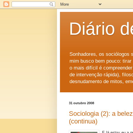
Diário 
Sonhadores, os sociólogos s
mim busco bem pouco: tirar
o mais difícil é compreende
de intervenção rápida), filoso
desnudamento de mitos, em
31 outubro 2008
Sociologia (2): a bele
(continua)
E lá estou eu a p