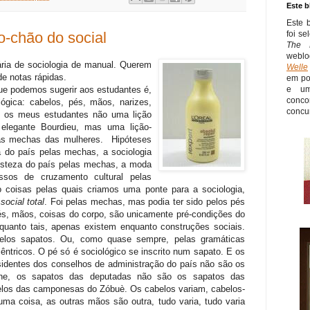
Este b
Este 
foi s
do-chão do social
The 
weblo
ária de sociologia de manual. Querem
Welle
de notas rápidas.
em po
ue podemos sugerir aos estudantes é,
e um
conco
ógica: cabelos, pés, mãos, narizes,
concu
om os meus estudantes não uma lição
elegante Bourdieu, mas uma lição-
 as mechas das mulheres. Hipóteses
ia do país pelas mechas, a sociologia
risteza do país pelas mechas, a moda
sos de cruzamento cultural pelas
coisas pelas quais criamos uma ponte para a sociologia,
ocial total
. Foi pelas mechas, mas podia ter sido pelos pés
pés, mãos, coisas do corpo, são unicamente pré-condições do
quanto tais, apenas existem enquanto construções sociais.
elos sapatos. Ou, como quase sempre, pelas gramáticas
êntricos. O pé só é sociológico se inscrito num sapato. E os
sidentes dos conselhos de administração do país não são os
ene, os sapatos das deputadas não são os sapatos das
los das camponesas do Zóbuè. Os cabelos variam, cabelos-
ma coisa, as outras mãos são outra, tudo varia, tudo varia