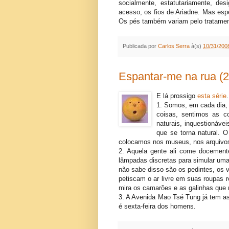
socialmente, estatutariamente, d
acesso, os fios de Ariadne. Mas es
Os pés também variam pelo tratament
Publicada por
Carlos Serra
à(s)
10/31/2008
Espantar-me na rua (2
E lá prossigo
esta série
.
1. Somos, em cada dia, 
coisas, sentimos as c
naturais, inquestionávei
que se torna natural. O
colocamos nos museus, nos arquivo
2. Aquela gente ali come docemente
lâmpadas discretas para simular um
não sabe disso são os pedintes, os
petiscam o ar livre em suas roupas re
mira os camarões e as galinhas que
3. A Avenida Mao Tsé Tung já tem as
é sexta-feira dos homens.