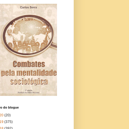
vo do blogue
20
(20)
19
(375)
18
(392)