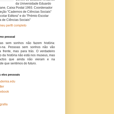
da Universidade Eduardo
ane, Caixa Postal 1993. Coordenador
leção "Cadernos de Ciências Sociais"
colar Editora" e do "Prémio Escolar
a de Ciências Sociais"
meu perfil completo
smo pessoal
as sem sonhos não fazem história:
m-na. Pessoas sem sonhos não vão
a frente, mas para trás. O verdadeiro
do da história não está nos museus, mas
actos que ainda não vieram e na
de que sentimos do futuro.
 elos pessoais
ademia.edu
tter
cebook
grafia