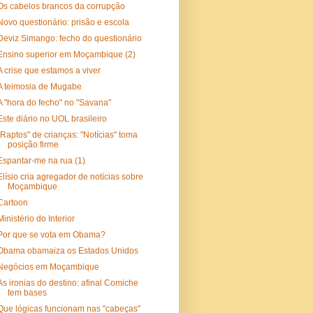
Os cabelos brancos da corrupção
Novo questionário: prisão e escola
Deviz Simango: fecho do questionário
Ensino superior em Moçambique (2)
A crise que estamos a viver
A teimosia de Mugabe
A "hora do fecho" no "Savana"
Este diário no UOL brasileiro
"Raptos" de crianças: "Notícias" toma
posição firme
Espantar-me na rua (1)
Elísio cria agregador de notícias sobre
Moçambique
Cartoon
Ministério do Interior
Por que se vota em Obama?
Obama obamaiza os Estados Unidos
Negócios em Moçambique
As ironias do destino: afinal Comiche
tem bases
Que lógicas funcionam nas "cabeças"