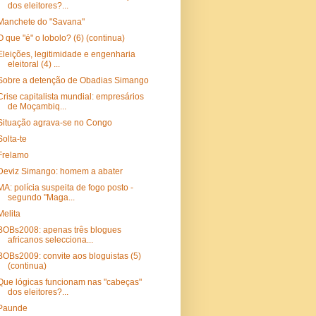
dos eleitores?...
Manchete do "Savana"
O que "é" o lobolo? (6) (continua)
Eleições, legitimidade e engenharia
eleitoral (4) ...
Sobre a detenção de Obadias Simango
Crise capitalista mundial: empresários
de Moçambiq...
Situação agrava-se no Congo
Solta-te
Frelamo
Deviz Simango: homem a abater
MA: polícia suspeita de fogo posto -
segundo "Maga...
Melita
BOBs2008: apenas três blogues
africanos selecciona...
BOBs2009: convite aos bloguistas (5)
(continua)
Que lógicas funcionam nas "cabeças"
dos eleitores?...
Paunde