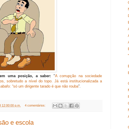
tem uma posição, a saber:
"
A corrupção na sociedade
, sobretudo a nível do topo. Já está institucionalizada a
abafo: “só um dirigente tarado é que não rouba
”.
8 12:00:00 p.m.
4 comentários:
são e escola