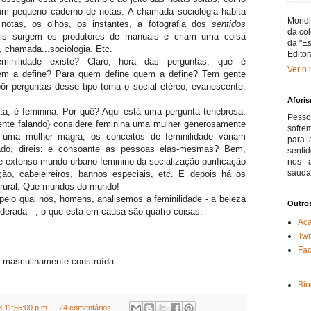
m pequeno caderno de notas. A chamada sociologia habita
Mondl
notas, os olhos, os instantes, a fotografia dos
sentidos
da co
is surgem os produtores de manuais e criam uma coisa
da "Es
a, chamada...sociologia. Etc.
Editor
minilidade existe? Claro, hora das perguntas: que é
Ver o 
uem a define? Para quem define quem a define? Tem gente
ôr perguntas desse tipo torna o social etéreo, evanescente,
Afori
ta, é feminina. Por quê? Aqui está uma pergunta tenebrosa.
Pesso
nte falando) considere feminina uma mulher generosamente
sofre
a uma mulher magra, os conceitos de feminilidade variam
para 
ado, direis: e consoante as pessoas elas-mesmas? Bem,
senti
e extenso mundo urbano-feminino da socialização-purificação
nos 
sauda
ção, cabeleireiros, banhos especiais, etc. E depois há os
 rural. Que mundos do mundo!
elo qual nós, homens, analisemos a feminilidade - a beleza
Outros
derada - , o que está em causa são quatro coisas:
Ac
Twi
Fa
masculinamente construída.
Bio
 11:55:00 p.m.
24 comentários: