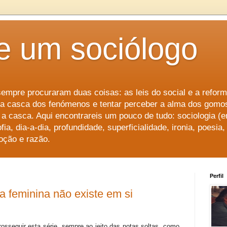
de um sociólogo
empre procuraram duas coisas: as leis do social e a refor
 a casca dos fenómenos e tentar perceber a alma dos gomo
r a casca. Aqui encontrareis um pouco de tudo: sociologia (
fia, dia-a-dia, profundidade, superficialidade, ironia, poesia, 
oção e razão.
Perfil
za feminina não existe em si
rosseguir esta série, sempre ao jeito das notas soltas, como