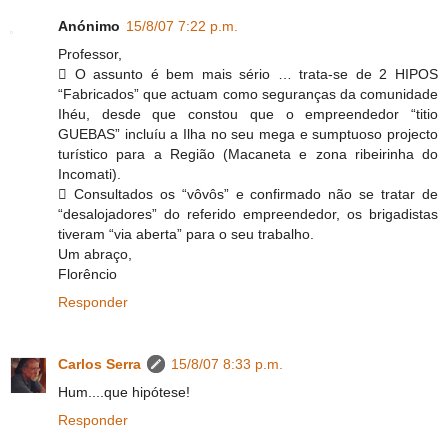
Anónimo
15/8/07 7:22 p.m.
Professor,
 O assunto é bem mais sério … trata-se de 2 HIPOS
“Fabricados” que actuam como seguranças da comunidade
Ihéu, desde que constou que o empreendedor “titio
GUEBAS” incluíu a Ilha no seu mega e sumptuoso projecto
turístico para a Região (Macaneta e zona ribeirinha do
Incomati).
 Consultados os “vôvôs” e confirmado não se tratar de
“desalojadores” do referido empreendedor, os brigadistas
tiveram “via aberta” para o seu trabalho.
Um abraço,
Florêncio
Responder
Carlos Serra
15/8/07 8:33 p.m.
Hum....que hipótese!
Responder