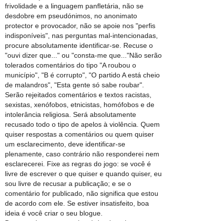
frivolidade e a linguagem panfletária, não se
desdobre em pseudónimos, no anonimato
protector e provocador, não se apoie nos "perfis
indisponíveis", nas perguntas mal-intencionadas,
procure absolutamente identificar-se. Recuse o
"ouvi dizer que..." ou "consta-me que..."Não serão
tolerados comentários do tipo "A roubou o
município", "B é corrupto", "O partido A está cheio
de malandros", "Esta gente só sabe roubar".
Serão rejeitados comentários e textos racistas,
sexistas, xenófobos, etnicistas, homófobos e de
intolerância religiosa. Será absolutamente
recusado todo o tipo de apelos à violência. Quem
quiser respostas a comentários ou quem quiser
um esclarecimento, deve identificar-se
plenamente, caso contrário não responderei nem
esclarecerei. Fixe as regras do jogo: se você é
livre de escrever o que quiser e quando quiser, eu
sou livre de recusar a publicação; e se o
comentário for publicado, não significa que estou
de acordo com ele. Se estiver insatisfeito, boa
ideia é você criar o seu blogue.