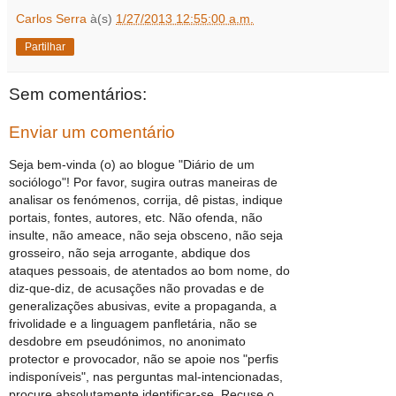
Carlos Serra
à(s)
1/27/2013 12:55:00 a.m.
Partilhar
Sem comentários:
Enviar um comentário
Seja bem-vinda (o) ao blogue "Diário de um
sociólogo"! Por favor, sugira outras maneiras de
analisar os fenómenos, corrija, dê pistas, indique
portais, fontes, autores, etc. Não ofenda, não
insulte, não ameace, não seja obsceno, não seja
grosseiro, não seja arrogante, abdique dos
ataques pessoais, de atentados ao bom nome, do
diz-que-diz, de acusações não provadas e de
generalizações abusivas, evite a propaganda, a
frivolidade e a linguagem panfletária, não se
desdobre em pseudónimos, no anonimato
protector e provocador, não se apoie nos "perfis
indisponíveis", nas perguntas mal-intencionadas,
procure absolutamente identificar-se. Recuse o