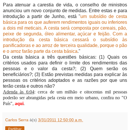
Para atenuar a carestia de vida, o conselho de ministros
anunciou um novo conjunto de medidas. Entre estas e para
introdução a partir de Junho, está "
um subsídio de cesta
básica para os que auferem rendimentos iguais ou inferiores
a dois mil meticais. A cesta será composta por cereais, pão,
peixe de segunda, óleo alimentar, açúcar e feijão. Com a
introdução da cesta básica cessará o subsídio às
panificadoras e ao arroz de terceira qualidade, porque o pão
e o arroz farão parte da cesta básica
."
Da cesta básica a três questões básicas: (1) Quais os
critérios usados para definir o limite dos rendimentos das
pessoas e o valor da cesta?; (2) Quem serão os
beneficiários?; (3) Estão previstas medidas para explicar às
pessoas os critérios adoptados e as razões por que uns
terão cesta e outros não?
Adenda às 6:04
: cerca de um milhão e oitocentas mil pessoas
poderão ser abrangidas pela cesta em meio urbano, confira no "O
País",
aqui
.
Carlos Serra
à(s)
3/31/2011 12:50:00 a.m.
Partilhar