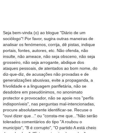
Seja bem-vinda (o) ao blogue "Diário de um
sociólogo"! Por favor, sugira outras maneiras de
analisar os fenómenos, corrija, dê pistas, indique
portais, fontes, autores, etc. Não ofenda, não
insulte, não ameace, não seja obsceno, não seja
grosseiro, não seja arrogante, abdique dos
ataques pessoais, de atentados ao bom nome, do
diz-que-diz, de acusações não provadas e de
generalizações abusivas, evite a propaganda, a
frivolidade e a linguagem panfletária, não se
desdobre em pseudónimos, no anonimato
protector e provocador, não se apoie nos "perfis
indisponíveis", nas perguntas mal-intencionadas,
procure absolutamente identificar-se. Recuse o
"ouvi dizer que..." ou "consta-me que..."Não serão
tolerados comentários do tipo "A roubou o
município", "B é corrupto", "O partido A está cheio